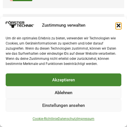
Zustimmung verwalten
Um dir ein optimales Erlebnis zu bieten, verwenden wir Technologien wie
Cookies, um Geräteinformationen zu speichern und/oder darauf
zuzugreifen. Wenn du diesen Technologien zustimmst, können wir Daten
wie das Surfverhalten oder eindeutige IDs auf dieser Website verarbeiten.
Wenn du deine Zustimmung nicht erteilst oder zurückziehst, können
bestimmte Merkmale und Funktionen beeinträchtigt werden.
Testimonial Kälbertränkeautomat, CalfAI auf dem
Betrieb Ewigmann
13.05.2026
Akzeptieren
View
Ablehnen
Einstellungen ansehen
Cookie-Richtlinie
Datenschutz
Impressum